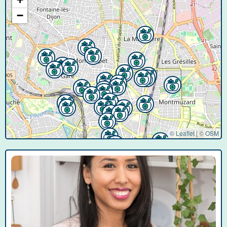
−
© Leaflet
|
©
OSM