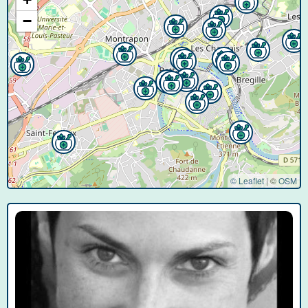
−
© Leaflet
|
©
OSM