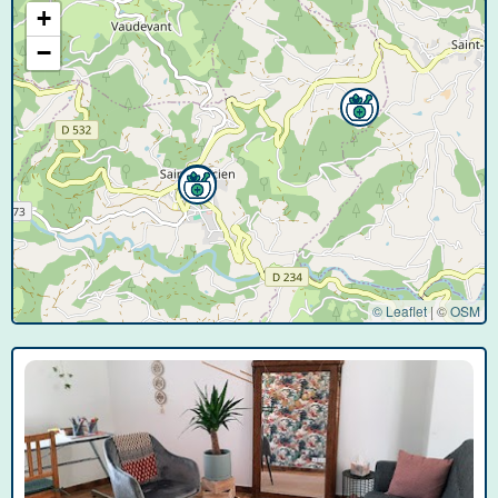
+
−
© Leaflet
|
©
OSM