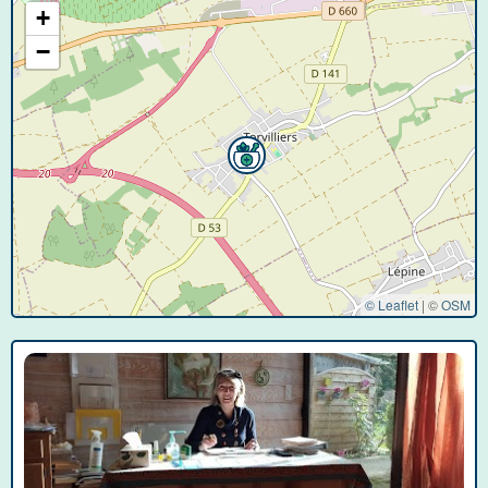
+
−
© Leaflet
|
©
OSM