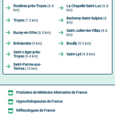
Rosières-près-Troyes
(6.8
La Chapelle-Saint-Luc
(6.8
km)
km)
Barberey-Saint-Sulpice
(8
Troyes
(7.3 km)
km)
Saint-Julien-les-Villas
(8.8
Bucey-en-Othe
(8.5 km)
km)
Bréviandes
(9 km)
Bouilly
(9.3 km)
Saint-Léger-près-
Saint-Lyé
(9.8 km)
Troyes
(9.4 km)
Saint-Parres-aux-
Tertres
(10 km)
Praticiens de Médecine Alternative de France
Hypnothérapeutes de France
Réflexologues de France