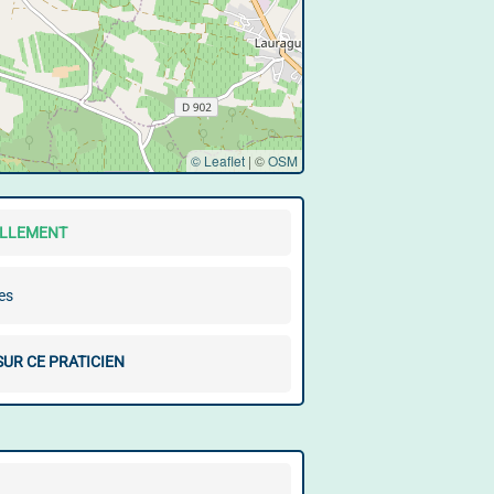
© Leaflet
|
©
OSM
ELLEMENT
es
SUR CE PRATICIEN