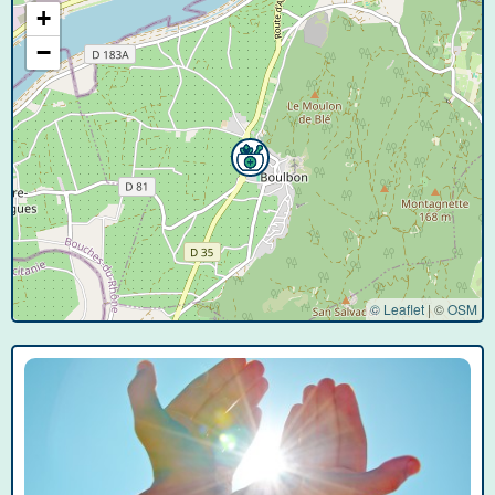
+
−
© Leaflet
|
©
OSM