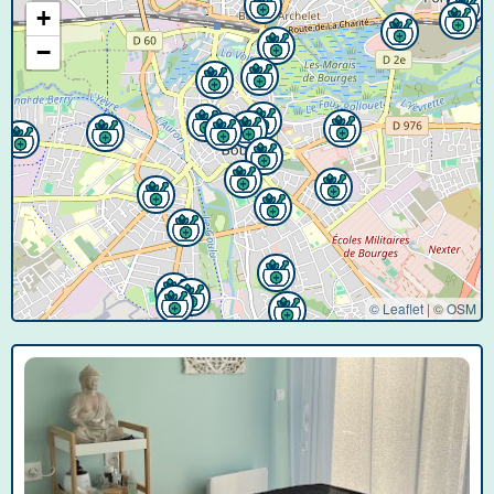
+
−
© Leaflet
|
©
OSM