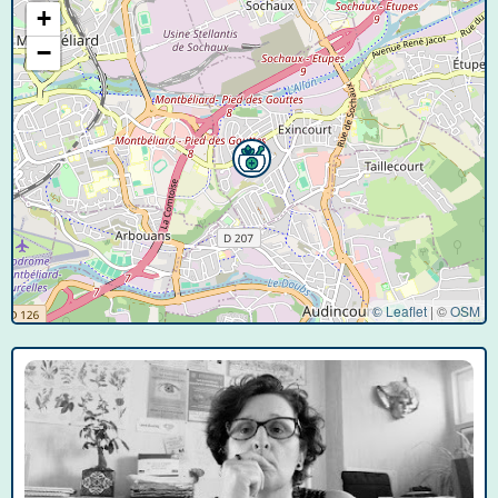
+
−
© Leaflet
|
©
OSM