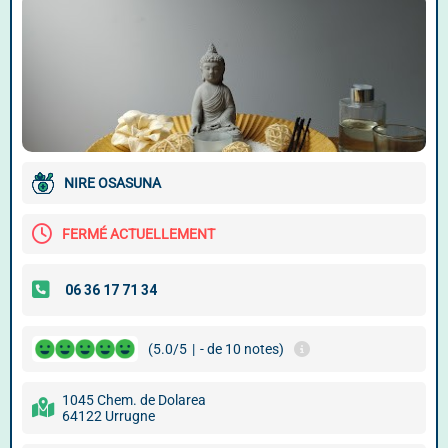
NIRE OSASUNA
FERMÉ ACTUELLEMENT
(5.0/5
|
- de 10 notes)
1045 Chem. de Dolarea
64122 Urrugne