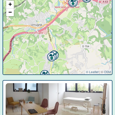
+
−
© Leaflet
|
©
OSM