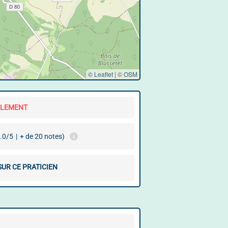
© Leaflet
|
©
OSM
LLEMENT
.0/5
|
+ de 20 notes)
SUR CE PRATICIEN