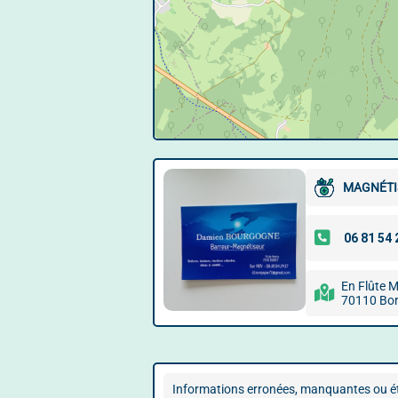
MAGNÉTI
En Flûte M
70110 Bo
Informations erronées, manquantes ou ét