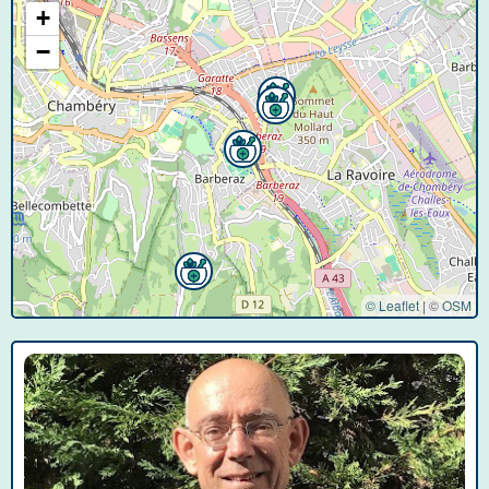
+
−
© Leaflet
|
©
OSM