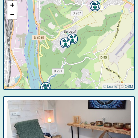
+
−
© Leaflet
|
©
OSM