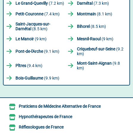
Le Grand-Quevilly
(7.2 km)
Darnétal
(7.3 km)
Petit-Couronne
(7.4 km)
Montmain
(8.1 km)
Saint-Jacques-sur-
Bihorel
(8.5 km)
Darnétal
(8.5 km)
Le Manoir
(9 km)
Mesnil-Raoul
(9 km)
Criquebeuf-sur-Seine
(9.2
Pont-de-l'Arche
(9.1 km)
km)
Mont-Saint-Aignan
(9.8
Pîtres
(9.4 km)
km)
Bois-Guillaume
(9.9 km)
Praticiens de Médecine Alternative de France
Hypnothérapeutes de France
Réflexologues de France