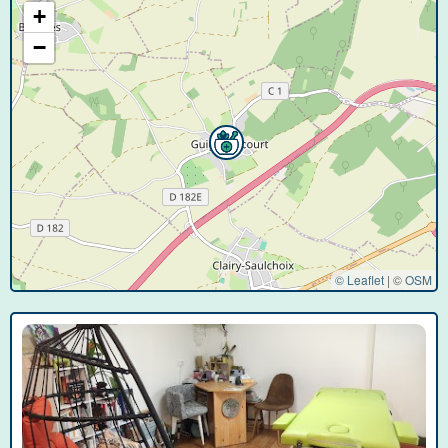
+
−
© Leaflet
|
©
OSM