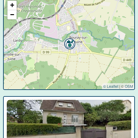
+
−
© Leaflet
|
©
OSM