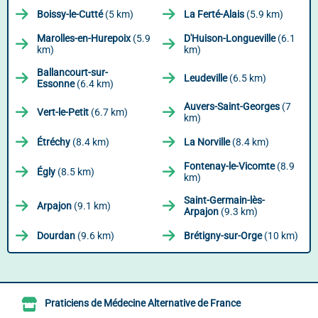
Boissy-le-Cutté
(5 km)
La Ferté-Alais
(5.9 km)
Marolles-en-Hurepoix
(5.9
D'Huison-Longueville
(6.1
km)
km)
Ballancourt-sur-
Leudeville
(6.5 km)
Essonne
(6.4 km)
Auvers-Saint-Georges
(7
Vert-le-Petit
(6.7 km)
km)
Étréchy
(8.4 km)
La Norville
(8.4 km)
Fontenay-le-Vicomte
(8.9
Égly
(8.5 km)
km)
Saint-Germain-lès-
Arpajon
(9.1 km)
Arpajon
(9.3 km)
Dourdan
(9.6 km)
Brétigny-sur-Orge
(10 km)
Praticiens de Médecine Alternative de France