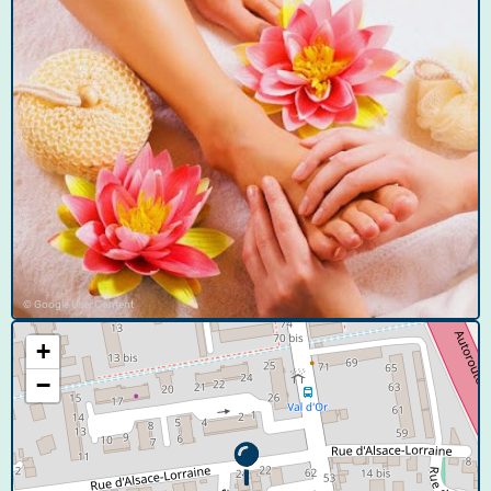
© Google User Content
+
−