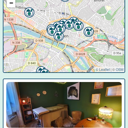
−
© Leaflet
|
©
OSM