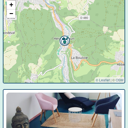
+
−
© Leaflet
|
©
OSM